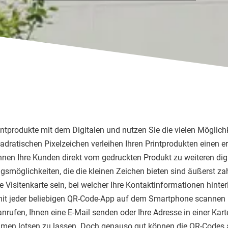
intprodukte mit dem Digitalen und nutzen Sie die vielen Möglichk
adratischen Pixelzeichen verleihen Ihren Printprodukten einen e
önnen Ihre Kunden direkt vom gedruckten Produkt zu weiteren digi
möglichkeiten, die die kleinen Zeichen bieten sind äußerst zah
 Visitenkarte sein, bei welcher Ihre Kontaktinformationen hinter
it jeder beliebigen QR-Code-App auf dem Smartphone scannen 
anrufen, Ihnen eine E-Mail senden oder Ihre Adresse in einer Kar
hmen lotsen zu lassen. Doch genauso gut können die QR-Codes 